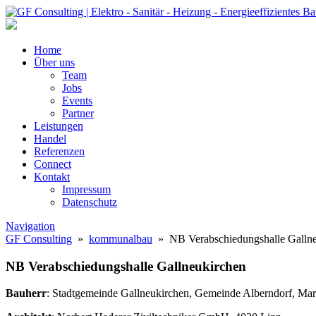
Home
Über uns
Team
Jobs
Events
Partner
Leistungen
Handel
Referenzen
Connect
Kontakt
Impressum
Datenschutz
Navigation
GF Consulting
»
kommunalbau
» NB Verabschiedungshalle Gallne
NB Verabschiedungshalle Gallneukirchen
Bauherr
: Stadtgemeinde Gallneukirchen, Gemeinde Alberndorf, Ma